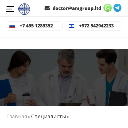
doctor@amgroup.ltd
+7 495 1289352
+972 542942233
Главная
Специалисты
>
>