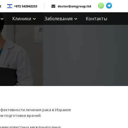
2
+972 542942233
doctor@amgroup.ltd
Клиники
Заболевания
Контакты
ффективности лечения рака в Израиле
м подготовки врачей.
енами известных международных