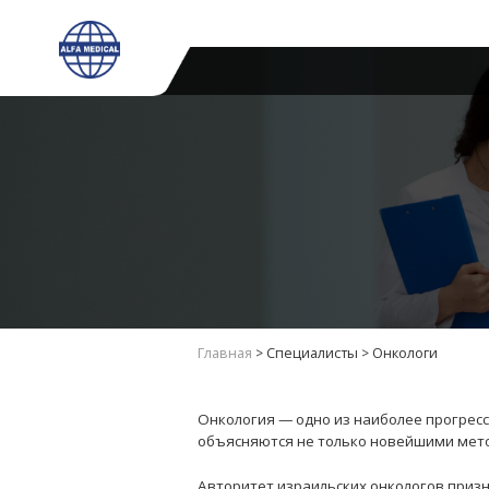
Главная
>
Специалисты
>
Онкологи
Онкология — одно из наиболее прогрес
объясняются не только новейшими мет
Авторитет израильских онкологов приз