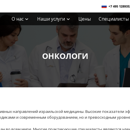
+7 495 128935
О нас
Наши услуги
Цены
Специалисты
ОНКОЛОГИ
сивных направлений израильской медицины. Высокие показатели э
одиками и современным оборудованием, но и превосходным уровне
нан во всем мире. Многие практикующие специалисты являются чл