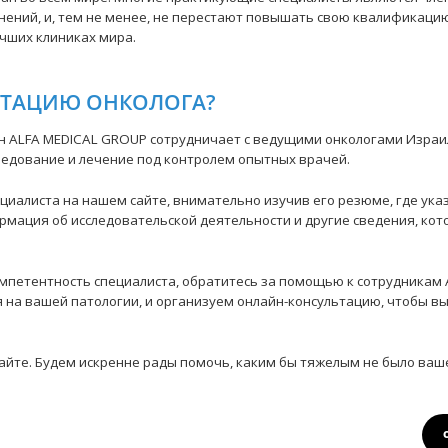
ений, и, тем не менее, не перестают повышать свою квалификаци
чших клиниках мира.
ЬТАЦИЮ ОНКОЛОГА?
 ALFA MEDICAL GROUP сотрудничает с ведущими онкологами Израи
ледование и лечение под контролем опытных врачей.
иалиста на нашем сайте, внимательно изучив его резюме, где ука
рмация об исследовательской деятельности и другие сведения, кот
омпетентность специалиста, обратитесь за помощью к сотрудника
на вашей патологии, и организуем онлайн-консультацию, чтобы вы
сайте. Будем искренне рады помочь, каким бы тяжелым не было ваш