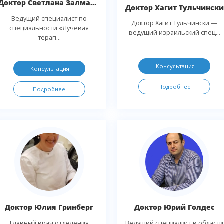
Доктор Светлана Залманова
Доктор Хагит Тульчински
Ведущий специалист по
Доктор Хагит Тульчински —
специальности «Лучевая
ведущий израильский спец...
терап...
Консультация
Консультация
Подробнее
Подробнее
Доктор Юлия Гринберг
Доктор Юрий Голдес
Главный врач отделения
Ведущий специалист в области