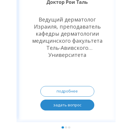
Доктор Рои Таль
–
Ведущий дерматолог
,
Израиля, преподаватель
в-
кафедры дерматологии
медицинского факультета
ии
Тель-Авивского
Университета
ой
м
а.
подробнее
задать вопрос