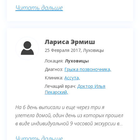
благодарность этой фирме за проделанную
Читать дальше
работу. Все на высшем уровне. Операция
была проведена профессором Гутманом. От
врача мы в полном восторге. Очень добрый,
отзывчивый человек, специалист своего дела.
Лариса Эрмиш
Он ответил на все наши вопросы, а их было
очень много, мы заранее приготовили список.
25 Февраля 2017, Луховицы
Локация:
Луховицы
Диагноз:
Грыжа позвоночника,
Клиника:
Ассута,
Лечащий врач:
Доктор Илья
Пекарский,
На 6 день выписали и еще через три я
улетела домой, один день из которых прошел
в виде индивидуальной 9 часовой экскурсии в
Иерусалим (на своих ногах и без помощи
Читать дальше
посторонних)!!!! В заключении хотелось бы