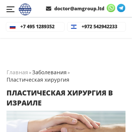
doctor@amgroup.ltd
Виды пластических 
Стоимость пластических 
О
+7 495 1289352
+972 542942233
операций
операций
Главная
Заболевания
>
>
Пластическая хирургия
ПЛАСТИЧЕСКАЯ ХИРУРГИЯ В
ИЗРАИЛЕ