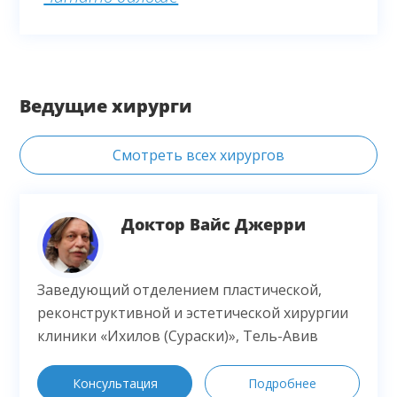
выразить слова благодарности и низкий
поклон от всей моей семьи Пекарскому Илье и
его Команде, милой Элле Фельдман, всему
медицинскому персоналу клиники Ассута и ее
Ведущие хирурги
Агенту — Alfa Medical Group за организацию
моего лечения и экскурсию по Святым
Смотреть всех хирургов
местам.
Доктор Вайс Джерри
Заведующий отделением пластической,
реконструктивной и эстетической хирургии
клиники «Ихилов (Сураски)», Тель-Авив
Консультация
Подробнее