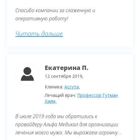
получить консультацию по результатам
Спасибо компании за слаженную и
обследования. Диагноз, поставленный
оперативную работу!
нашими врачами, не подтвердился.
Читать дальше
Екатерина П.
12 сентября 2019,
Клиника:
Ассута,
Лечащий врач:
Профессор Гутман
Хаим,
В июле 2019 года мы обратились к
провайдеру Альфа Медикал для организации
лечения моего мужа. Мы выражаем огромную