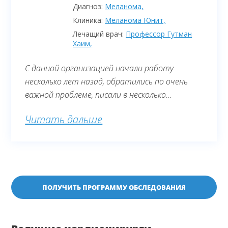
Диагноз:
Меланома,
Клиника:
Меланома Юнит,
Лечащий врач:
Профессор Гутман
Хаим,
С данной организацией начали работу
несколько лет назад, обратились по очень
важной проблеме, писали в несколько
подобных компаний Израиля и Германии, Alfa
Читать дальше
ответили быстро, изучили нашу проблему,
выслали смету и приглашение. В Тель Авиве
очень хорошо организовали все этапы
лечения, обследования, всегда были на связи,
оперативно решали возникающие проблемы.
Уже несколько лет ездим на обследования, и
ПОЛУЧИТЬ ПРОГРАММУ ОБСЛЕДОВАНИЯ
всегда все на высшем уровне. Отдельное
благодарность: Дмитрию, Альбине, Оксане, и
всем врачам, которые сотрудничают с