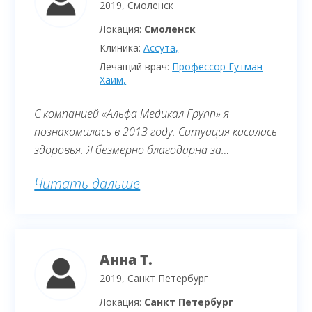
назначают операцию на 20 декабря,
2019, Смоленск
утверждая что нет онкологии.
Локация:
Смоленск
Клиника:
Ассута,
Лечащий врач:
Профессор Гутман
Хаим,
С компанией «Альфа Медикал Групп» я
познакомилась в 2013 году. Ситуация касалась
здоровья. Я безмерно благодарна за
профессионализм, грамотную организацию
Читать дальше
диагностики и лечения. Особо хочу
отметить финансовую порядочность. С тех
пор я ежегодно прилетаю в Израиль, но
теперь уже в качестве туриста.
Анна Т.
2019, Санкт Петербург
Локация:
Санкт Петербург