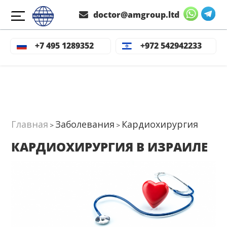
doctor@amgroup.ltd
Диагностические операции 
Стоимость обследования 
Ме
+7 495 1289352
+972 542942233
и исследования
Главная
Заболевания
Кардиохирургия
>
>
КАРДИОХИРУРГИЯ В ИЗРАИЛЕ