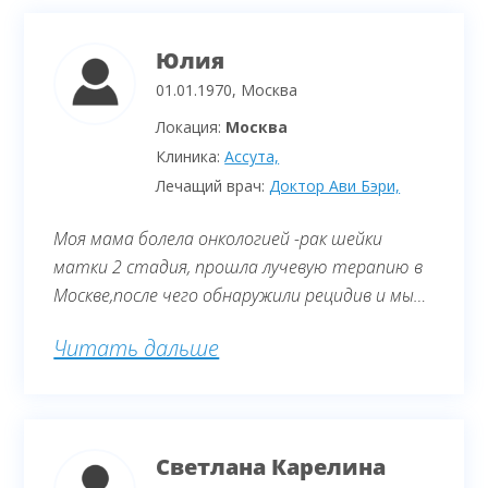
Юлия
01.01.1970, Москва
Локация:
Москва
Клиника:
Ассута,
Лечащий врач:
Доктор Ави Бэри,
Моя мама болела онкологией -рак шейки
матки 2 стадия, прошла лучевую терапию в
Москве,после чего обнаружили рецидив и мы
обратилась в Израиль через медицинскую
Читать дальше
компанию Израиля ALFA MEDICAL Group, где
целый месяц проходим диагностику и
получаем следующий результат, ПТ КТ
показывает отсутствие метастаз в
Светлана Карелина
организм, МРТ видит опухоль и врачи