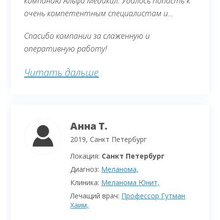
компанию Альфа Медикал. Удалось попасть к
очень компетентным специалистам и
получить консультацию по результатам
Спасибо компании за слаженную и
обследования. Диагноз, поставленный
оперативную работу!
нашими врачами, не подтвердился.
Читать дальше
Анна Т.
2019, Санкт Петербург
Локация:
Санкт Петербург
Диагноз:
Меланома,
Клиника:
Меланома Юнит,
Лечащий врач:
Профессор Гутман
Хаим,