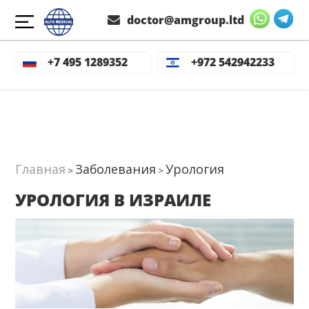
doctor@amgroup.ltd
Симптомы
Методы диагностики
Стоимость лечения
Ме
+7 495 1289352
+972 542942233
Главная
Заболевания
Урология
>
>
УРОЛОГИЯ В ИЗРАИЛЕ