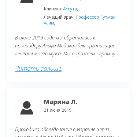
Клиника:
Ассута,
Лечащий врач:
Профессор Гутман
Хаим,
В июле 2019 года мы обратились к
провайдеру Альфа Медикал для организации
лечения моего мужа. Мы выражаем огромную
благодарность этой фирме за проделанную
Читать дальше
работу. Все на высшем уровне. Операция
была проведена профессором Гутманом. От
врача мы в полном восторге. Очень добрый,
отзывчивый человек, специалист своего дела.
Марина Л.
Он ответил на все наши вопросы, а их было
очень много, мы заранее приготовили список.
21 июня 2019,
Проходила обследование в Израиле через