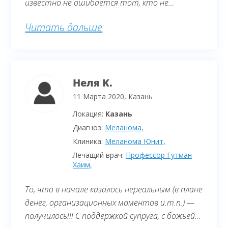
известно не ошибается тот, кто не
работает. А главное то, что снова и снова
Читать дальше
возвращаюсь к нашему сотрудничеству,
поскольку у моего здоровья есть такая
необходимость. Легкость в сотрудничестве,
готовность помочь в любой момент и
Неля K.
оперативность этой помощи, Это главные
характеристики, на мой взгляд. А о
11 Марта 2020, Казань
приветливости и доброжелательности
Локация:
Казань
сотрудников могу сказать только самые
Диагноз:
Меланома,
превосходные слова. Спасибо вам всем
Клиника:
Меланома Юнит,
дорогие мои! Люблю вас ВСЕХ!
Лечащий врач:
Профессор Гутман
Хаим,
То, что в начале казалось нереальным (в плане
денег, организационных моментов и.т.п.) —
получилось!!! С поддержкой супруга, с божьей