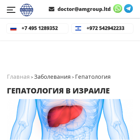
doctor@amgroup.ltd
Достижения гепатологии в 
Стоимость лечения
Лучшие кл
+7 495 1289352
+972 542942233
Израиле
Главная
Заболевания
Гепатология
>
>
ГЕПАТОЛОГИЯ В ИЗРАИЛЕ