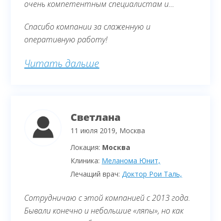
очень компетентным специалистам и
получить консультацию по результатам
Спасибо компании за слаженную и
обследования. Диагноз, поставленный
оперативную работу!
нашими врачами, не подтвердился.
Читать дальше
Светлана
11 июля 2019, Москва
Локация:
Москва
Клиника:
Меланома Юнит,
Лечащий врач:
Доктор Рои Таль,
Сотрудничаю с этой компанией с 2013 года.
Бывали конечно и небольшие «ляпы», но как