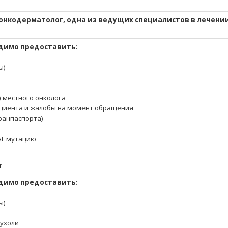
онкодерматолог, одна из ведущих специалистов в лечении
димо предоставить:
ы)
) местного онколога
циента и жалобы на момент обращения
гранпаспорта)
RAF мутацию
г
димо предоставить:
ы)
пухоли