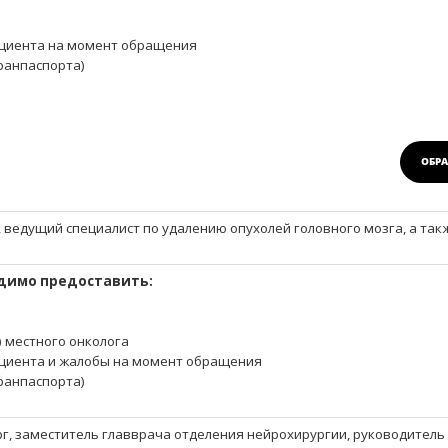
циента на момент обращения
гранпаспорта)
ОБРА
 ведущий специалист по удалению опухолей головного мозга, а та
димо предоставить:
) местного онколога
циента и жалобы на момент обращения
гранпаспорта)
г, заместитель главврача отделения нейрохирургии, руководитель