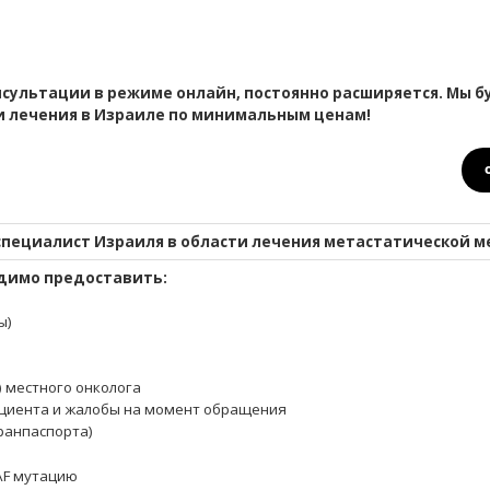
сультации в режиме онлайн, постоянно расширяется. Мы б
и лечения в Израиле по минимальным ценам!
пециалист Израиля в области лечения метастатической м
димо предоставить:
ы)
) местного онколога
циента и жалобы на момент обращения
гранпаспорта)
RAF мутацию