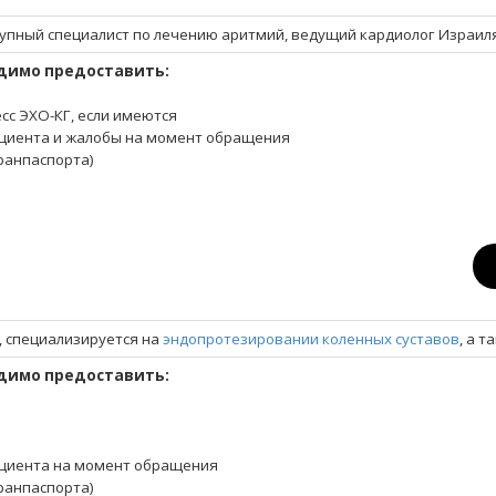
рупный специалист по лечению аритмий, ведущий кардиолог Израил
димо предоставить:
есс ЭХО-КГ, если имеются
циента и жалобы на момент обращения
гранпаспорта)
 специализируется на
эндопротезировании коленных суставов
, а 
димо предоставить:
циента на момент обращения
гранпаспорта)