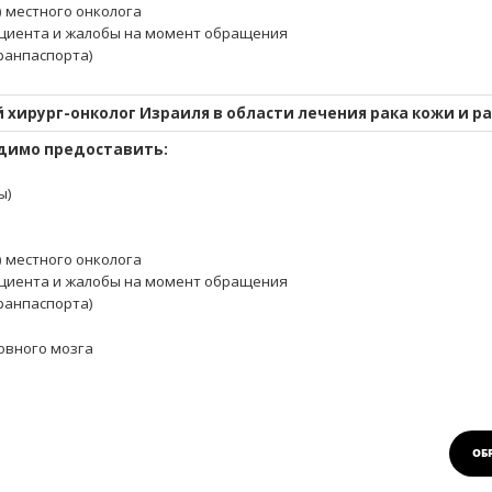
) местного онколога
циента и жалобы на момент обращения
гранпаспорта)
хирург-онколог Израиля в области
лечения рака кожи
и
ра
димо предоставить:
ы)
) местного онколога
циента и жалобы на момент обращения
гранпаспорта)
ловного мозга
ОБ