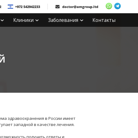
2
+972 542942233
doctor@amgroup.ltd
Клиники
Заболевания
Контакты
Й
тема здравоохранения в России имеет
упает западной в качестве лечения.
 возможность получить ответы и