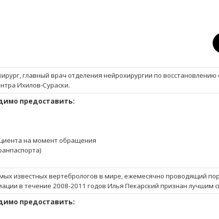
Я
ирург, главный врач отделения нейрохирургии по восстановлению 
нтра Ихилов-Сураски.
димо предоставить:
циента на момент обращения
гранпаспорта)
мых известных вертебрологов в мире, ежемесячно проводящий пор
иации в течение 2008-2011 годов Илья Пекарский признан лучшим 
димо предоставить: