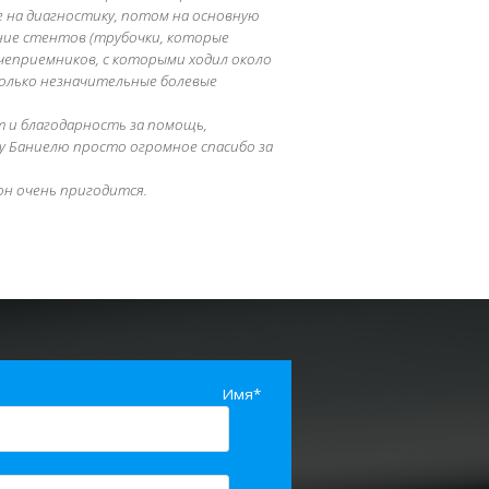
е на диагностику, потом на основную
ение стентов (трубочки, которые
чеприемников, с которыми ходил около
только незначительные болевые
т и благодарность за помощь,
у Баниелю просто огромное спасибо за
он очень пригодится.
Имя*