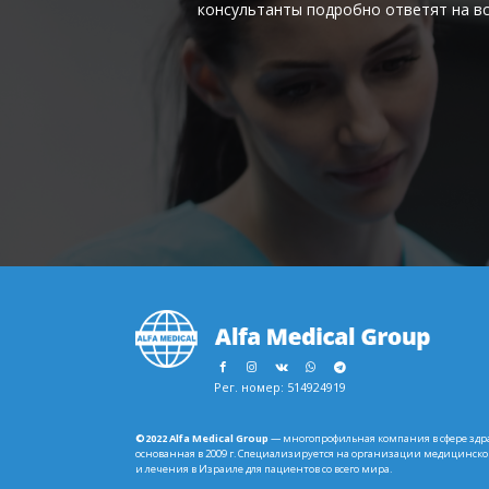
консультанты подробно ответят на в
Footer
Рег. номер: 514924919
©2022 Alfa Medical Group
— многопрофильная компания в сфере здр
основанная в 2009 г. Специализируется на организации медицинск
и лечения в Израиле для пациентов со всего мира.