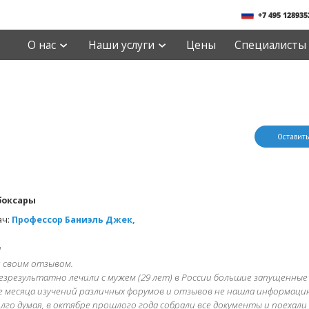
+7 495 128935
О нас
Наши услуги
Цены
Специалисты
Оставить
боксары
ач:
Профессор Баниэль Джек,
!
я своим отзывом.
езрезультатно лечили с мужем (29 лет) в России большие запущенные 
е месяца изучений различных форумов и отзывов не нашла информацию
олго думая, в октябре прошлого года собрали все документы и поехали