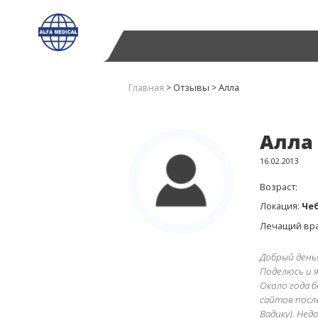
Главная
>
Отзывы
>
Алла
Алла
16.02.2013
Возраст:
Локация:
Че
Лечащий вр
Добрый день
Поделюсь и 
Около года б
сайтов посл
Вадику). Нед