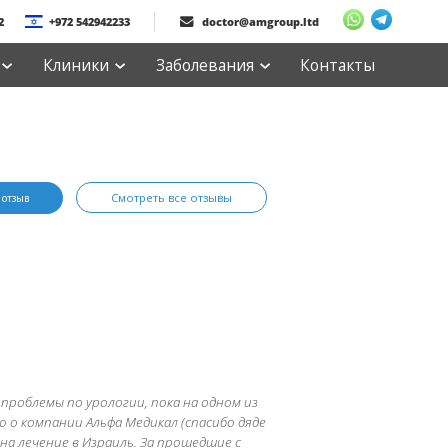
2
+972 542942233
doctor@amgroup.ltd
Клиники
Заболевания
Контакты
Смотреть все отзывы
 отзыв
проблемы по урологии, пока на одном из
 о компании Альфа Медикал (спасибо дяде
 на лечение в Израиль. За прошедшие с