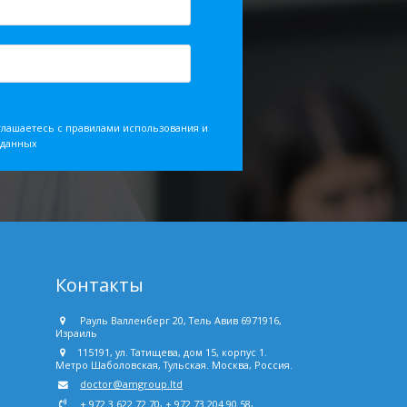
глашаетесь с правилами использования и
 данных
Контакты
Рауль Валленберг 20, Тель Авив 6971916,
Израиль
115191, ул. Татищева, дом 15, корпус 1.
Метро Шаболовская, Тульская. Москва, Россия.
doctor@amgroup.ltd
,
,
+ 972 3 622 72 70
+ 972 73 204 90 58