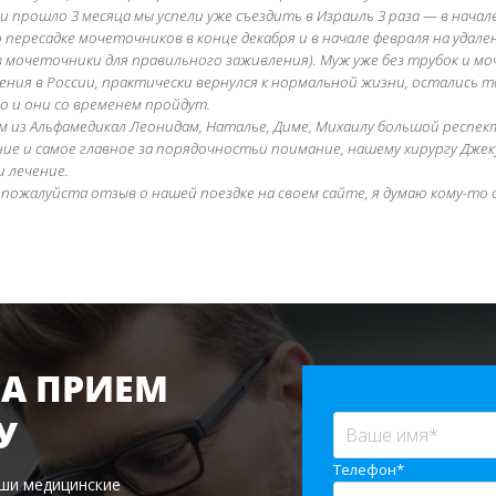
 прошло 3 месяца мы успели уже съездить в Израиль 3 раза — в начал
пересадке мочеточников в конце декабря и в начале февраля на удал
 мочеточники для правильного заживления). Муж уже без трубок и мо
чения в России, практически вернулся к нормальной жизни, остались 
о и они со временем пройдут.
м из Альфамедикал Леонидам, Наталье, Диме, Михаилу большой респек
ие и самое главное за порядочностьи поимание, нашему хирургу Джек
 лечение.
пожалуйста отзыв о нашей поездке на своем сайте, я думаю кому-то 
А ПРИЕМ
У
Телефон*
аши медицинские