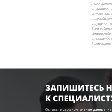
того времени
операцию по 
вставляют в
полугода ле
ощущения, н
Всем ребята
сопровожден
отношение и
Разместите 
ЗАПИШИТЕСЬ Н
К
СПЕЦИАЛИСТ
Оставьте свои контактные данные, н