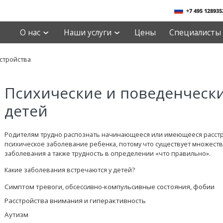
+7 495 128935
О нас
Наши услуги
Цены
Специалисты
стройства
Психические и поведенчески
детей
Родителям трудно распознать начинающееся или имеющееся расстр
психическое заболевание ребенка, потому что существует множест
заболевания а также трудность в определении «что правильно».
Какие заболевания встречаются у детей?
Симптом тревоги, обсессивно-компульсивные состояния, фобии
Расстройства внимания и гиперактивность
Аутизм