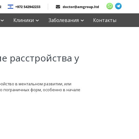
2
+972 542942233
doctor@amgroup.ltd
Клиники
Заболевания
Контакты
е расстройства у
ойство в ментальном развитии, или
во пограничных форм, особенно в начале