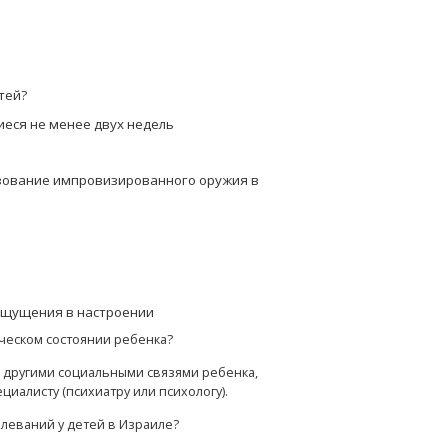
тей?
еся не менее двух недель
ьзование импровизированного оружия в
ощущения в настроении
ческом состоянии ребенка?
 другими социальными связями ребенка,
иалисту (психиатру или психологу).
леваний у детей в Израиле?