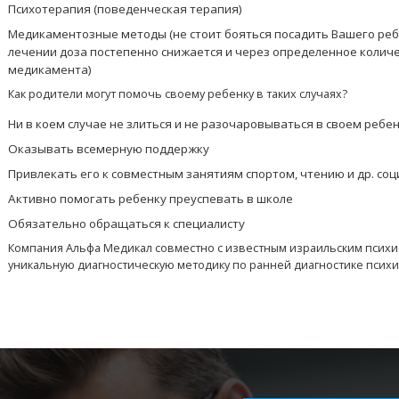
Психотерапия (поведенческая терапия)
Медикаментозные методы (не стоит бояться посадить Вашего реб
лечении доза постепенно снижается и через определенное колич
медикамента)
Как родители могут помочь своему ребенку в таких случаях?
Ни в коем случае не злиться и не разочаровываться в своем ребе
Оказывать всемерную поддержку
Привлекать его к совместным занятиям спортом, чтению и др. с
Активно помогать ребенку преуспевать в школе
Обязательно обращаться к специалисту
Компания Альфа Медикал совместно с известным израильским психиа
уникальную диагностическую методику по ранней диагностике психич