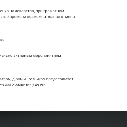
енка на лекарства, при грамотном
ество времени возможна полная отмена
нке
оциально активным мероприятиям
тром, д-ром И. Резником предоставляет
еского развития у детей.