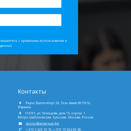
глашаетесь с правилами использования и
 данных
Контакты
Рауль Валленберг 20, Тель Авив 6971916,
Израиль
115191, ул. Татищева, дом 15, корпус 1.
Метро Шаболовская, Тульская. Москва, Россия.
doctor@amgroup.ltd
,
,
+ 972 3 622 72 70
+ 972 73 204 90 58