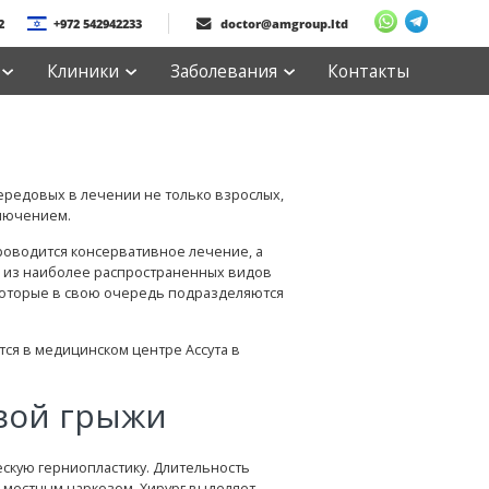
2
+972 542942233
doctor@amgroup.ltd
Клиники
Заболевания
Контакты
ередовых в лечении не только взрослых,
ключением.
проводится консервативное лечение, а
а из наиболее распространенных видов
 которые в свою очередь подразделяются
ся в медицинском центре Ассута в
вой грыжи
скую герниопластику. Длительность
д местным наркозом. Хирург выделяет