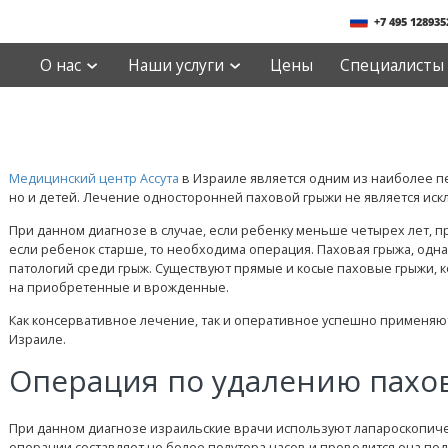
+7 495 128935
О нас
Наши услуги
Цены
Специалисты
Медицинский центр Ассута
в Израиле является одним из наиболее п
но и детей. Лечение односторонней паховой грыжи не является ис
При данном диагнозе в случае, если ребенку меньше четырех лет, 
если ребенок старше, то необходима операция. Паховая грыжа, одн
патологий среди грыж. Существуют прямые и косые паховые грыжи,
на приобретенные и врожденные.
Как консервативное лечение, так и оперативное успешно применяют
Израиле.
Операция по удалению пахо
При данном диагнозе израильские врачи используют лапароскопиче
операции составляет не более полутора часов и проводится она по