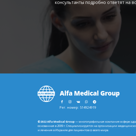
консультанты подробно ответят на в
Footer
Рег. номер: 514924919
©2022 Alfa Medical Group
— многопрофильная компания в сфере здр
основанная в 2009 г. Специализируется на организации медицинск
и лечения в Израиле для пациентов со всего мира.