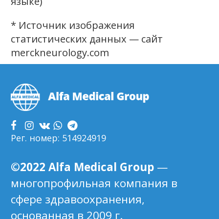
языке)
* Источник изображения
статистических данных — сайт
merckneurology.com
sidebar
Footer
Рег. номер: 514924919
©2022 Alfa Medical Group
—
многопрофильная компания в
сфере здравоохранения,
основанная в 2009 г.